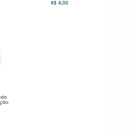
R$ 4,00
eda
ção: