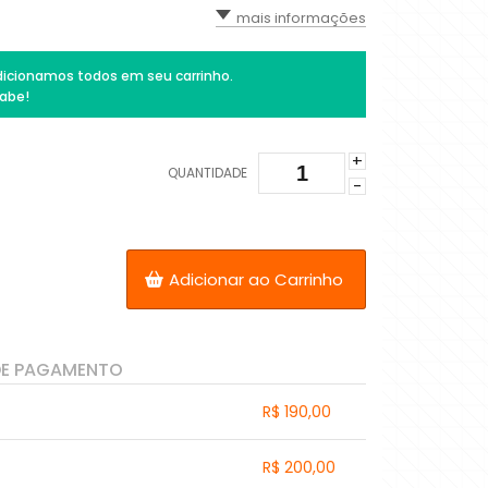
mais informações
icionamos todos em seu carrinho.
abe!
+
QUANTIDADE
-
Adicionar ao Carrinho
DE PAGAMENTO
R$ 190,00
.
.
.
.
R$ 200,00
.