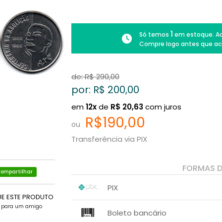
1
Só temos
em estoque. Ad
Compre logo antes que ac
de: R$
290,00
por: R$
200,00
em
12x
de
R$
20,63
com juros
R$190,00
ou
Transferência via PIX
FORMAS 
ompartilhar
PIX
UE ESTE PRODUTO
1x sem juros de R$ 190,00
.
e para um amigo
.
.
.
Boleto bancário
.
.