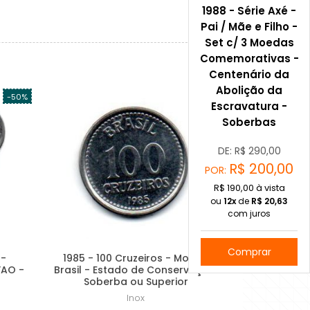
1988 - Série Axé -
Pai / Mãe e Filho -
Set c/ 3 Moedas
Comemorativas -
Centenário da
Abolição da
-50%
Escravatura -
Soberbas
DE: R$
290,00
R$
200,00
POR:
R$ 190,00 à vista
ou
12x
de
R$
20,63
com juros
Comprar
 -
1985 - 100 Cruzeiros - Moeda
FAO -
Brasil - Estado de Conservação:
Soberba ou Superior
Inox