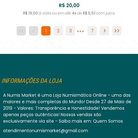
R$ 20,00
R$ 19,00
à vista ou em até
4x
de
R$ 5,51
com juros
...
1
2
3
4
7
5
6
7
INFORMAÇÕES DA LOJA
A Numis Market é uma Loja Numismática Online - uma das
maiores e mais completas do Mundo! Desde 27 de Maio de
2019 - Valores: Transparência e Honestidade! Vendemos
apenas peças autênticas! Nossas vendas são
exclusivamente via site - Saiba mais em: Quem Somos
atendimentonumismarket@gmail.com