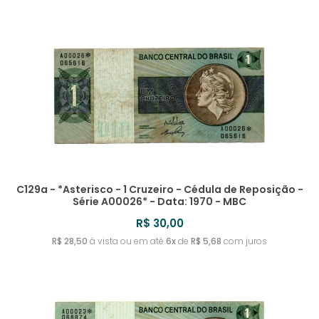
URUGUAI
TIMOR LESTE
SRI LANKA
ROMÊNIA
MYANMAR
IRLANDA
REVERSO INVERTIDO
UZBEQUISTÃO
TONGA
SUÉCIA
RUANDA
ISLÂNDIA
TOQUELAU
SUÍÇA
RÚSSIA
ISRAEL
TRÂNSNÍSTRIA
RÚSSIA - IMPÉRIO RUSSO
ITÁLIA
TRINIDAD E TOBAGO
IUGOSLÁVIA
TUNÍSIA
C129a - *Asterisco - 1 Cruzeiro - Cédula de Reposição -
Série A00026* - Data: 1970 - MBC
TURQUIA
R$ 30,00
R$ 28,50
à vista ou em até
6x
de
R$ 5,68
com juros