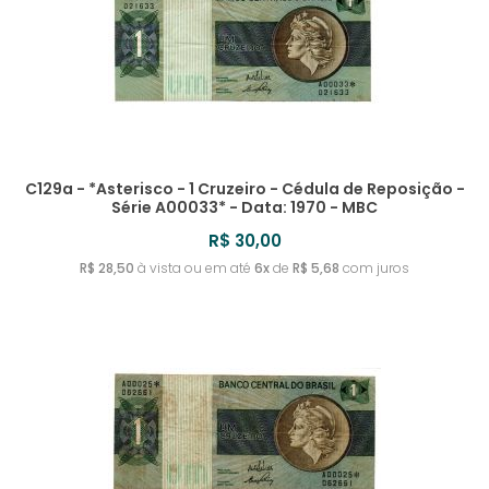
C129a - *Asterisco - 1 Cruzeiro - Cédula de Reposição -
Série A00033* - Data: 1970 - MBC
R$ 30,00
R$ 28,50
à vista ou em até
6x
de
R$ 5,68
com juros