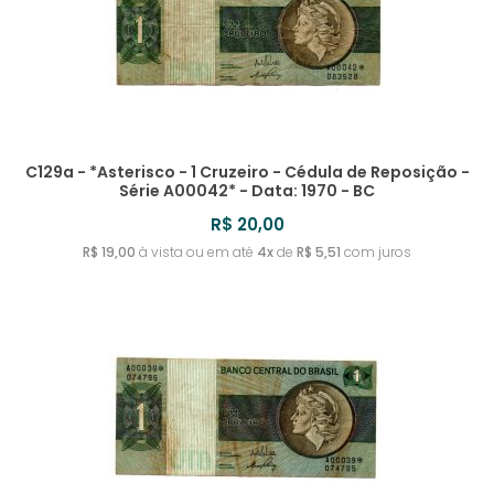
C129a - *Asterisco - 1 Cruzeiro - Cédula de Reposição -
Série A00042* - Data: 1970 - BC
R$ 20,00
R$ 19,00
à vista ou em até
4x
de
R$ 5,51
com juros