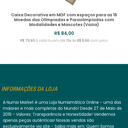
Caixa Decorativa em MDF com espaços para as 16
Moedas das Olímpiadas e Paraolimpíadas com
Modalidades e Mascotes (Vazia)
R$ 84,00
R$ 79,80
à vista ou em até
12x
de
R$ 8,66
com juros
INFORMAÇÕES DA LOJA
A Numis Market é uma Loja Numismática Online - uma das
maiores e mais completas do Mundo! Desde 27 de Maio de
2019 - Valores: Transparência e Honestidade! Vendemos
apenas peças autênticas! Nossas vendas são
exclusivamente via site - Saiba mais em: Quem Somos