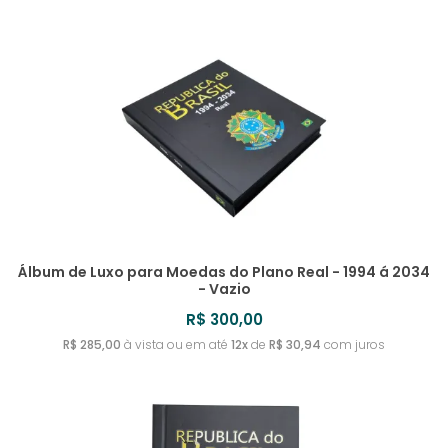
URUGUAI
TIMOR LESTE
SRI LANKA
ROMÊNIA
MYANMAR
IRLANDA
REVERSO INVERTIDO
UZBEQUISTÃO
TONGA
SUÉCIA
RUANDA
ISLÂNDIA
TOQUELAU
SUÍÇA
RÚSSIA
ISRAEL
TRÂNSNÍSTRIA
RÚSSIA - IMPÉRIO RUSSO
ITÁLIA
TRINIDAD E TOBAGO
IUGOSLÁVIA
TUNÍSIA
Álbum de Luxo para Moedas do Plano Real - 1994 á 2034
TURQUIA
- Vazio
R$ 300,00
R$ 285,00
à vista ou em até
12x
de
R$ 30,94
com juros