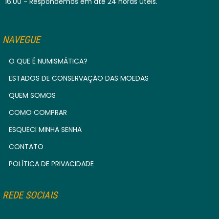
16:00 - Respondemos em até 24 horas úteis.
URUGUAI
TIMOR LESTE
SRI LANKA
ROMÊNIA
MYANMAR
IRLANDA
REVERSO INVERTIDO
UZBEQUISTÃO
TONGA
SUÉCIA
RUANDA
ISLÂNDIA
NAVEGUE
TOQUELAU
SUÍÇA
RÚSSIA
ISRAEL
O QUE É NUMISMÁTICA?
TRÂNSNÍSTRIA
RÚSSIA - IMPÉRIO RUSSO
ITÁLIA
ESTADOS DE CONSERVAÇÃO DAS MOEDAS
TRINIDAD E TOBAGO
QUEM SOMOS
IUGOSLÁVIA
COMO COMPRAR
TUNÍSIA
ESQUECI MINHA SENHA
TURQUIA
CONTATO
POLÍTICA DE PRIVACIDADE
REDE SOCIAIS