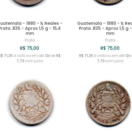
uatemala - 1880 - ½ Reales -
Guatemala - 1880 - ½ Rea
Prata .835 - Aprox 1,5 g - 15,4
Prata .835 - Aprox 1,5 g -
mm
mm
Prata
Prata
R$ 75,00
R$ 75,00
R$ 71,25
à vista ou em até
12x
de
R$
R$ 71,25
à vista ou em até
12x
7,73
com juros
7,73
com juros