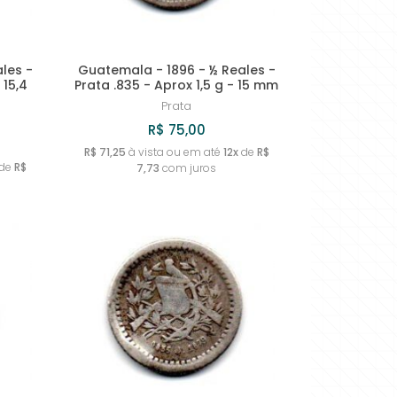
les -
Guatemala - 1896 - ½ Reales -
 15,4
Prata .835 - Aprox 1,5 g - 15 mm
Prata
R$ 75,00
R$ 71,25
à vista ou em até
12x
de
R$
de
R$
7,73
com juros