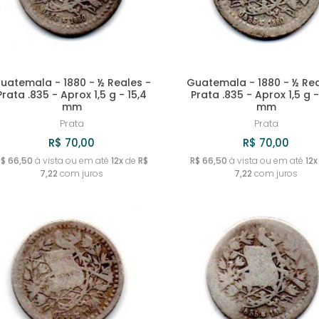
uatemala - 1880 - ½ Reales -
Guatemala - 1880 - ½ Rea
Prata .835 - Aprox 1,5 g - 15,4
Prata .835 - Aprox 1,5 g -
mm
mm
Prata
Prata
R$ 70,00
R$ 70,00
R$ 66,50
à vista ou em até
12x
de
R$
R$ 66,50
à vista ou em até
12x
7,22
com juros
7,22
com juros