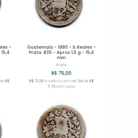
MAIOR PREÇO
A - Z
les -
Guatemala - 1880 - ½ Reales -
 15,4
Prata .835 - Aprox 1,5 g - 15,4
mm
Prata
R$ 75,00
de
R$
R$ 71,25
à vista ou em até
12x
de
R$
7,73
com juros