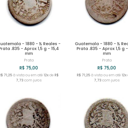
uatemala - 1880 - ½ Reales -
Guatemala - 1880 - ½ Rea
Prata .835 - Aprox 1,5 g - 15,4
Prata .835 - Aprox 1,5 g -
mm
mm
Prata
Prata
R$ 75,00
R$ 75,00
R$ 71,25
à vista ou em até
12x
de
R$
R$ 71,25
à vista ou em até
12x
7,73
com juros
7,73
com juros