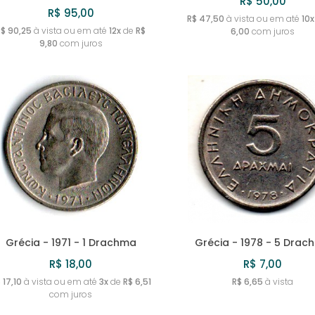
R$ 50,00
R$ 95,00
R$ 47,50
à vista ou em até
10x
R$ 90,25
à vista ou em até
12x
de
R$
6,00
com juros
9,80
com juros
Grécia - 1971 - 1 Drachma
Grécia - 1978 - 5 Drac
R$ 18,00
R$ 7,00
 17,10
à vista ou em até
3x
de
R$ 6,51
R$ 6,65
à vista
com juros