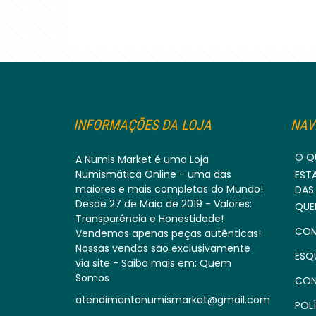
INFORMAÇÕES DA LOJA
NAV
O Q
A Numis Market é uma Loja
Numismática Online - uma das
EST
maiores e mais completas do Mundo!
DAS
Desde 27 de Maio de 2019 - Valores:
QUE
Transparência e Honestidade!
COM
Vendemos apenas peças autênticas!
Nossas vendas são exclusivamente
ESQ
via site - Saiba mais em: Quem
Somos
CON
atendimentonumismarket@gmail.com
POLÍ