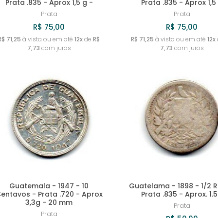
Prata .835 - Aprox 1,5 g -
Prata .835 - Aprox 1,5
Prata
Prata
R$ 75,00
R$ 75,00
R$ 71,25
à vista ou em até
12x
de
R$
R$ 71,25
à vista ou em até
12x
7,73
com juros
7,73
com juros
Guatemala - 1947 - 10
Guatelama - 1898 - 1/2 R
entavos - Prata .720 - Aprox
Prata .835 - Aprox. 1.
3,3g - 20 mm
Prata
Prata