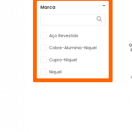
Marca
Aço Revestido
G
Cobre-Aluminio-Niquel
Cupro-Níquel
Niquel
Niquel-Latão
Prata