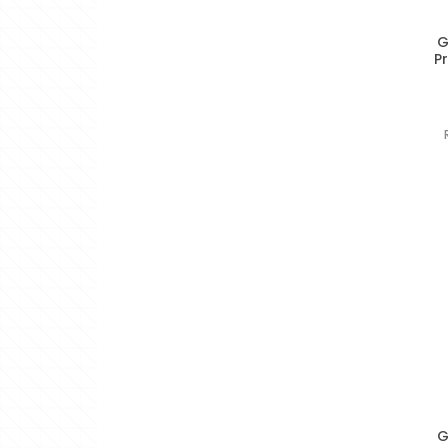
G
P
G