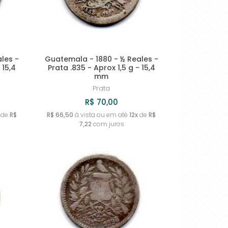
les -
Guatemala - 1880 - ½ Reales -
 15,4
Prata .835 - Aprox 1,5 g - 15,4
mm
Prata
R$ 70,00
de
R$
R$ 66,50
à vista ou em até
12x
de
R$
7,22
com juros