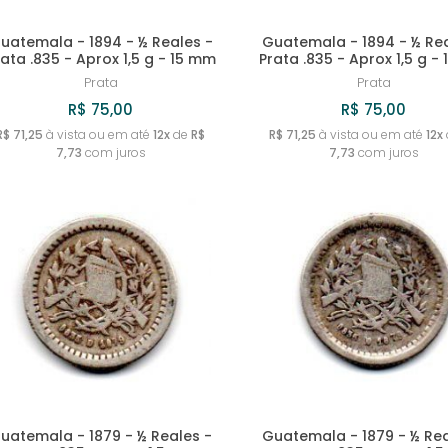
uatemala - 1894 - ½ Reales -
Guatemala - 1894 - ½ Rea
rata .835 - Aprox 1,5 g - 15 mm
Prata .835 - Aprox 1,5 g -
Prata
Prata
R$ 75,00
R$ 75,00
R$ 71,25
à vista ou em até
12x
de
R$
R$ 71,25
à vista ou em até
12x
7,73
com juros
7,73
com juros
uatemala - 1879 - ½ Reales -
Guatemala - 1879 - ½ Rea