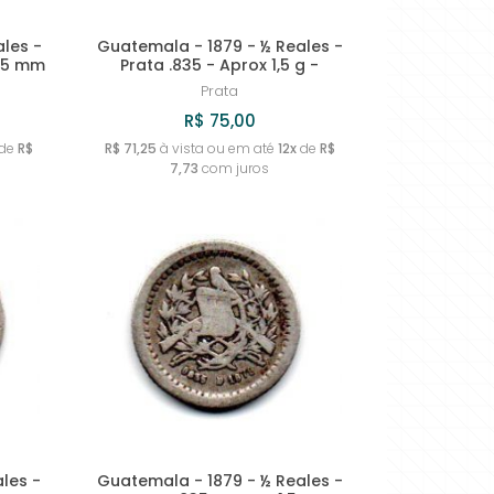
les -
Guatemala - 1879 - ½ Reales -
 15 mm
Prata .835 - Aprox 1,5 g -
Prata
R$ 75,00
de
R$
R$ 71,25
à vista ou em até
12x
de
R$
7,73
com juros
les -
Guatemala - 1879 - ½ Reales -