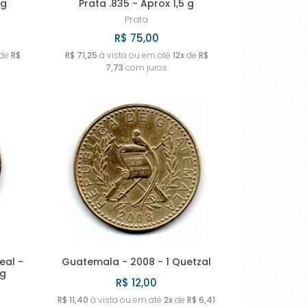
 g
Prata .835 - Aprox 1,5 g
Prata
R$ 75,00
de
R$
R$ 71,25
à vista ou em até
12x
de
R$
7,73
com juros
eal -
Guatemala - 2008 - 1 Quetzal
5g
R$ 12,00
R$ 11,40
à vista ou em até
2x
de
R$ 6,41