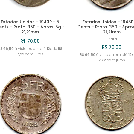
Estados Unidos - 1943P - 5
Estados Unidos - 1945P
ents - Prata .350 - Aprox. 5g -
Cents - Prata .350 - Aprox
21,21mm
21,21mm
Prata
R$ 70,00
R$ 70,00
R$ 66,50
à vista ou em até
12x
de
R$
7,22
com juros
R$ 66,50
à vista ou em até
12x
7,22
com juros