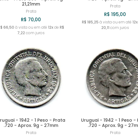
21,21mm
Prata
Prata
R$ 195,00
R$ 70,00
R$ 185,25
à vista ou em até
12x
R$ 66,50
à vista ou em até
12x
de
R$
20,11
com juros
7,22
com juros
ruguai - 1942 - 1 Peso - Prata
Uruguai - 1942 - 1 Peso -
.720 - Aprox. 9g - 27mm
.720 - Aprox. 9g - 27
Prata
Prata