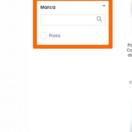
Marca
Prata
P
Co
da
R