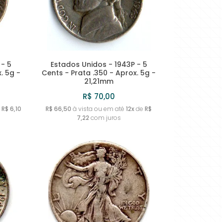
 - 5
Estados Unidos - 1943P - 5
. 5g -
Cents - Prata .350 - Aprox. 5g -
21,21mm
R$ 70,00
e
R$ 6,10
R$ 66,50
à vista ou em até
12x
de
R$
7,22
com juros