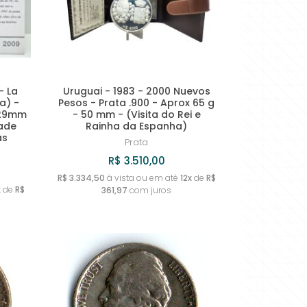
- La
Uruguai - 1983 - 2000 Nuevos
a) -
Pesos - Prata .900 - Aprox 65 g
- 29mm
- 50 mm - (Visita do Rei e
dade
Rainha da Espanha)
as
Prata
R$ 3.510,00
R$ 3.334,50
à vista ou em até
12x
de
R$
x
de
R$
361,97
com juros