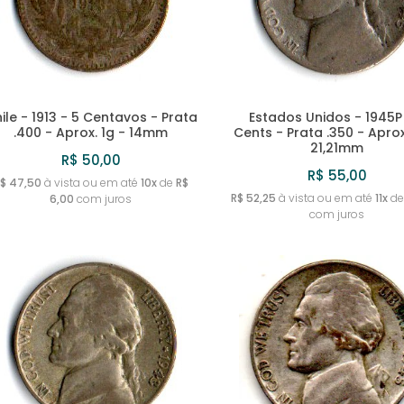
ile - 1913 - 5 Centavos - Prata
Estados Unidos - 1945P
.400 - Aprox. 1g - 14mm
Cents - Prata .350 - Aprox
21,21mm
R$ 50,00
R$ 55,00
$ 47,50
à vista ou em até
10x
de
R$
R$ 52,25
à vista ou em até
11x
d
6,00
com juros
com juros