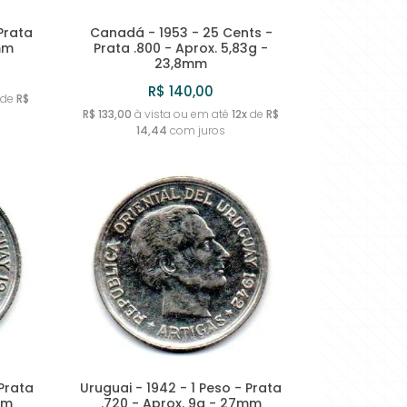
 Prata
Canadá - 1953 - 25 Cents -
mm
Prata .800 - Aprox. 5,83g -
23,8mm
R$ 140,00
de
R$
R$ 133,00
à vista ou em até
12x
de
R$
14,44
com juros
 Prata
Uruguai - 1942 - 1 Peso - Prata
mm
.720 - Aprox. 9g - 27mm