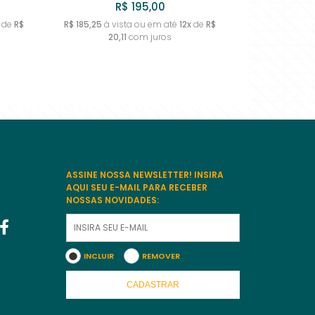
R$ 195,00
de
R$
R$ 185,25
à vista ou em até
12x
de
R$
20,11
com juros
9
10
11
12
13
14
15
16
17
18
19
ASSINE NOSSA NEWSLETTER! INSIRA
AQUI SEU E-MAIL PARA RECEBER
NOSSAS NOVIDADES:
INCLUIR
REMOVER
CADASTRAR