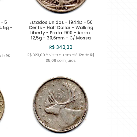
 - 5
Estados Unidos - 1944D - 50
. 5g -
Cents - Half Dollar - Walking
Liberty - Prata .900 - Aprox.
12,5g - 30,6mm - C/ Mossa
R$ 340,00
R$ 323,00
à vista ou em até
12x
de
R$
de
R$
35,06
com juros