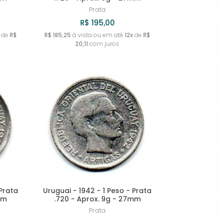
Prata
R$ 195,00
de
R$
R$ 185,25
à vista ou em até
12x
de
R$
20,11
com juros
 Prata
Uruguai - 1942 - 1 Peso - Prata
mm
.720 - Aprox. 9g - 27mm
Prata