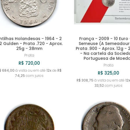
ntilhas Holandesas - 1964 - 2
França - 2009 - 10 Euro 
/2 Gulden - Prata .720 - Aprox.
Semeuse (A Semeadour
25g - 38mm
Prata .900 - Aprox. 12g 
- Na cartela da Socie
Prata
Portuguesa de Moed
R$ 720,00
Prata
$ 684,00
à vista ou em até
12x
de
R$
R$ 325,00
74,25
com juros
R$ 308,75
à vista ou em até
12
33,52
com juros