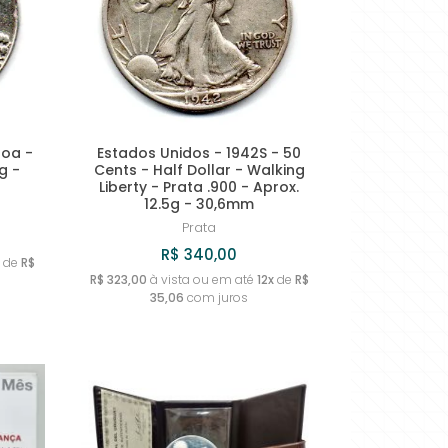
MAIOR PREÇO
A - Z
boa -
Estados Unidos - 1942S - 50
g -
Cents - Half Dollar - Walking
Liberty - Prata .900 - Aprox.
12.5g - 30,6mm
Prata
R$ 340,00
de
R$
R$ 323,00
à vista ou em até
12x
de
R$
35,06
com juros