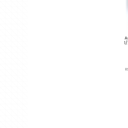
A
1
R