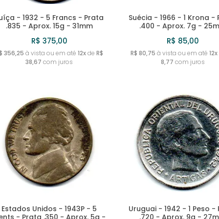
uíça - 1932 - 5 Francs - Prata
Suécia - 1966 - 1 Krona -
.835 - Aprox. 15g - 31mm
.400 - Aprox. 7g - 25
R$ 375,00
R$ 85,00
$ 356,25
à vista ou em até
12x
de
R$
R$ 80,75
à vista ou em até
12x
38,67
com juros
8,77
com juros
Estados Unidos - 1943P - 5
Uruguai - 1942 - 1 Peso -
ents - Prata .350 - Aprox. 5g -
.720 - Aprox. 9g - 27