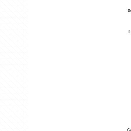
S
R
C