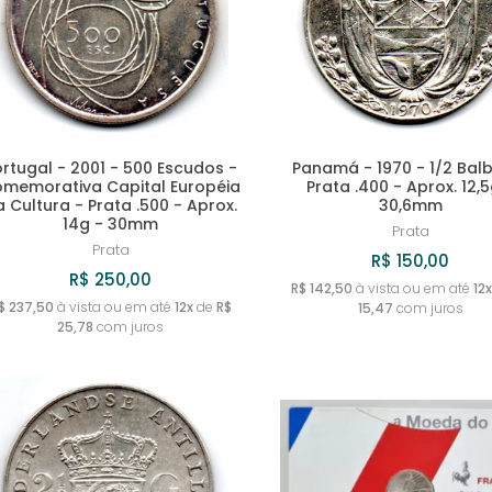
ortugal - 2001 - 500 Escudos -
Panamá - 1970 - 1/2 Bal
memorativa Capital Européia
Prata .400 - Aprox. 12,5
 Cultura - Prata .500 - Aprox.
30,6mm
14g - 30mm
Prata
Prata
R$ 150,00
R$ 250,00
R$ 142,50
à vista ou em até
12x
$ 237,50
à vista ou em até
12x
de
R$
15,47
com juros
25,78
com juros