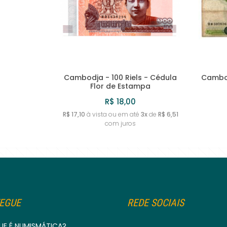
Cambodja - 100 Riels - Cédula
Cambod
Flor de Estampa
R$ 18,00
R$ 17,10
à vista ou em até
3x
de
R$ 6,51
com juros
EGUE
REDE SOCIAIS
UE É NUMISMÁTICA?