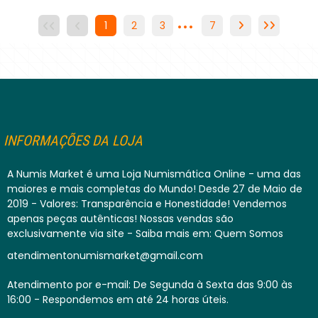
...
1
2
3
4
7
5
6
7
INFORMAÇÕES DA LOJA
A Numis Market é uma Loja Numismática Online - uma das
maiores e mais completas do Mundo! Desde 27 de Maio de
2019 - Valores: Transparência e Honestidade! Vendemos
apenas peças autênticas! Nossas vendas são
exclusivamente via site - Saiba mais em: Quem Somos
atendimentonumismarket@gmail.com
Atendimento por e-mail: De Segunda à Sexta das 9:00 às
16:00 - Respondemos em até 24 horas úteis.