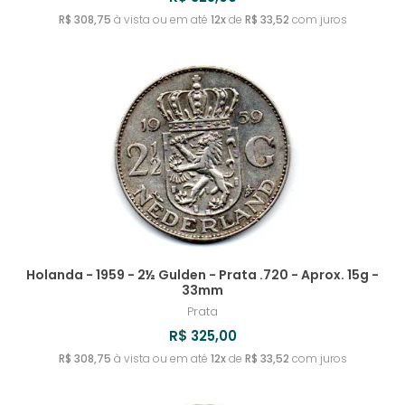
URUGUAI
TIMOR LESTE
SRI LANKA
ROMÊNIA
MYANMAR
IRLANDA
REVERSO INVERTIDO
R$ 308,75
à vista ou em até
12x
de
R$ 33,52
com juros
UZBEQUISTÃO
TONGA
SUÉCIA
RUANDA
ISLÂNDIA
TOQUELAU
SUÍÇA
RÚSSIA
ISRAEL
TRÂNSNÍSTRIA
RÚSSIA - IMPÉRIO RUSSO
ITÁLIA
TRINIDAD E TOBAGO
IUGOSLÁVIA
TUNÍSIA
TURQUIA
Holanda - 1959 - 2½ Gulden - Prata .720 - Aprox. 15g -
33mm
Prata
R$ 325,00
R$ 308,75
à vista ou em até
12x
de
R$ 33,52
com juros