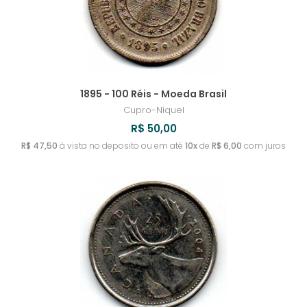
1895 - 100 Réis - Moeda Brasil
Cupro-Níquel
R$ 50,00
R$ 47,50
à vista no deposito ou em até
10x
de
R$ 6,00
com juros