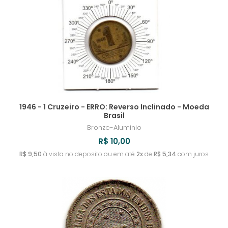
URUGUAI
TIMOR LESTE
SRI LANKA
ROMÊNIA
MYANMAR
IRLANDA
REVERSO INVERTIDO
UZBEQUISTÃO
TONGA
SUÉCIA
RUANDA
ISLÂNDIA
TOQUELAU
SUÍÇA
RÚSSIA
ISRAEL
TRÂNSNÍSTRIA
RÚSSIA - IMPÉRIO RUSSO
ITÁLIA
TRINIDAD E TOBAGO
IUGOSLÁVIA
1946 - 1 Cruzeiro - ERRO: Reverso Inclinado - Moeda
Brasil
TUNÍSIA
Bronze-Alumínio
R$ 10,00
TURQUIA
R$ 9,50
à vista no deposito ou em até
2x
de
R$ 5,34
com juros