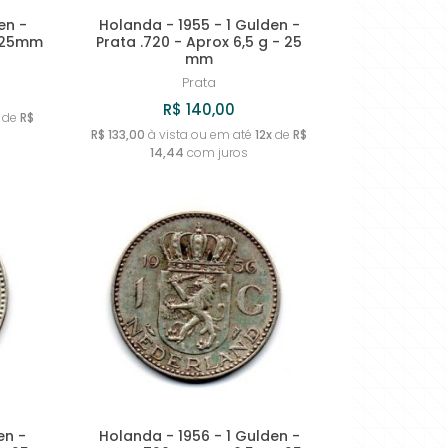
en -
Holanda - 1955 - 1 Gulden -
- 25mm
Prata .720 - Aprox 6,5 g - 25
mm
Prata
R$ 140,00
de
R$
R$ 133,00
à vista ou em até
12x
de
R$
14,44
com juros
en -
Holanda - 1956 - 1 Gulden -