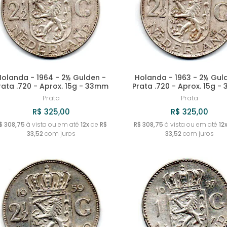
Holanda - 1964 - 2½ Gulden -
Holanda - 1963 - 2½ Gul
rata .720 - Aprox. 15g - 33mm
Prata .720 - Aprox. 15g 
Prata
Prata
R$ 325,00
R$ 325,00
$ 308,75
à vista ou em até
12x
de
R$
R$ 308,75
à vista ou em até
12
33,52
com juros
33,52
com juros