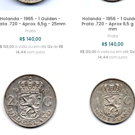
Holanda - 1965 - 1 Gulden -
Holanda - 1956 - 1 Guld
ata .720 - Aprox. 6,5g - 25mm
Prata .720 - Aprox 6,5 g
mm
Prata
Prata
R$ 140,00
R$ 140,00
$ 133,00
à vista ou em até
12x
de
R$
R$ 133,00
à vista ou em até
12x
14,44
com juros
14,44
com juros