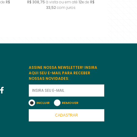
de
R$
R$ 308,75
à vista ou em até
12x
de
R$
33,52
com juros
9
10
11
12
ASSINE NOSSA NEWSLETTER! INSIRA
AQUI SEU E-MAIL PARA RECEBER
NOSSAS NOVIDADES:
INCLUIR
REMOVER
CADASTRAR