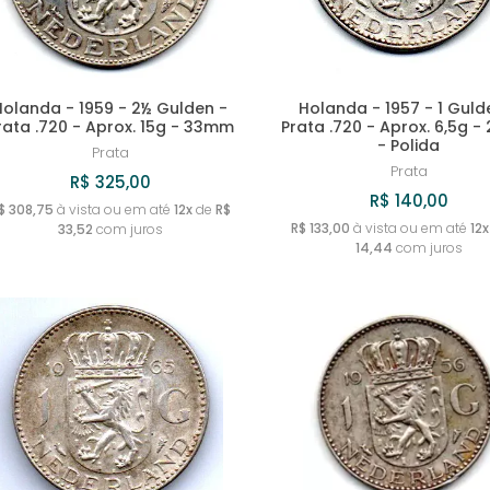
Holanda - 1959 - 2½ Gulden -
Holanda - 1957 - 1 Guld
rata .720 - Aprox. 15g - 33mm
Prata .720 - Aprox. 6,5g 
- Polida
Prata
Prata
R$ 325,00
R$ 140,00
$ 308,75
à vista ou em até
12x
de
R$
R$ 133,00
à vista ou em até
12x
33,52
com juros
14,44
com juros