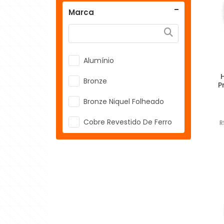
Marca
Alumínio
Bronze
P
Bronze Niquel Folheado
Cobre Revestido De Ferro
R
Cobre-Níquel-Zinco
Cupro Níquel
Cupro-Níquel
Níquel