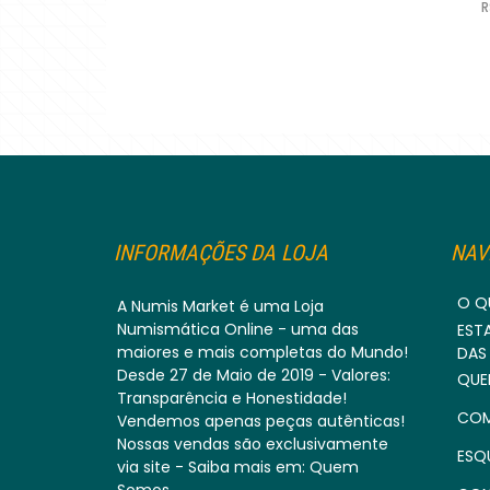
R
INFORMAÇÕES DA LOJA
NAV
O Q
A Numis Market é uma Loja
Numismática Online - uma das
EST
maiores e mais completas do Mundo!
DAS
Desde 27 de Maio de 2019 - Valores:
QUE
Transparência e Honestidade!
COM
Vendemos apenas peças autênticas!
Nossas vendas são exclusivamente
ESQ
via site - Saiba mais em: Quem