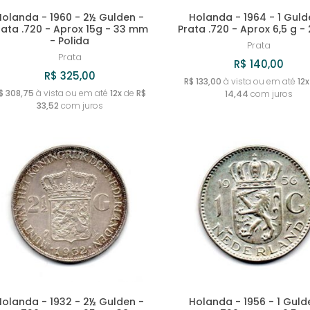
Holanda - 1960 - 2½ Gulden -
Holanda - 1964 - 1 Guld
rata .720 - Aprox 15g - 33 mm
Prata .720 - Aprox 6,5 g 
- Polida
Prata
Prata
R$ 140,00
R$ 325,00
R$ 133,00
à vista ou em até
12x
$ 308,75
à vista ou em até
12x
de
R$
14,44
com juros
33,52
com juros
Holanda - 1932 - 2½ Gulden -
Holanda - 1956 - 1 Guld