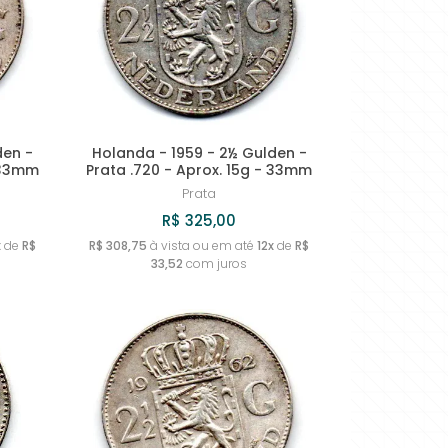
MAIOR PREÇO
A - Z
den -
Holanda - 1959 - 2½ Gulden -
- 33mm
Prata .720 - Aprox. 15g - 33mm
Prata
R$ 325,00
x
de
R$
R$ 308,75
à vista ou em até
12x
de
R$
33,52
com juros