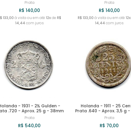
Prata
Prata
R$ 140,00
R$ 140,00
$ 133,00
à vista ou em até
12x
de
R$
R$ 133,00
à vista ou em até
12x
14,44
com juros
14,44
com juros
Holanda - 1931 - 2½ Gulden -
Holanda - 1911 - 25 Cen
ata .720 - Aprox. 25 g - 38mm
Prata .640 - Aprox. 3,5 g 
Prata
Prata
R$ 540,00
R$ 70,00