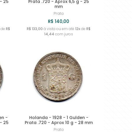
 - 25
Prata .720 - Aprox 6,5 g - 25
mm
Prata
R$ 140,00
de
R$
R$ 133,00
à vista ou em até
12x
de
R$
14,44
com juros
en -
Holanda - 1928 - 1 Gulden -
 - 25
Prata .720 - Aprox 10 g - 28 mm
Prata