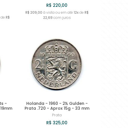
R$ 220,00
R$ 209,00
à vista ou em até
12x
de
R$
de
R$
22,69
com juros
ts -
Holanda - 1960 - 2½ Gulden -
- 19mm
Prata .720 - Aprox 15g - 33 mm
Prata
R$ 325,00