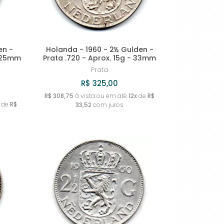
en -
Holanda - 1960 - 2½ Gulden -
- 25mm
Prata .720 - Aprox. 15g - 33mm
Prata
R$ 325,00
R$ 308,75
à vista ou em até
12x
de
R$
de
R$
33,52
com juros