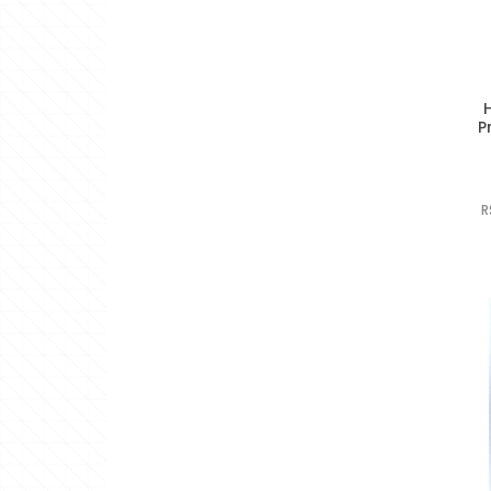
Níquel-Latão
Prata
P
R