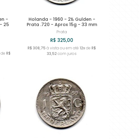
en -
Holanda - 1960 - 2½ Gulden -
 - 25
Prata .720 - Aprox 15g - 33 mm
Prata
R$ 325,00
R$ 308,75
à vista ou em até
12x
de
R$
de
R$
33,52
com juros