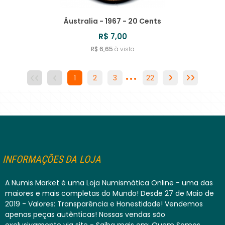
Áustralia - 1967 - 20 Cents
R$ 7,00
R$ 6,65
à vista
...
1
2
3
4
22
5
6
7
8
INFORMAÇÕES DA LOJA
A Numis Market é uma Loja Numismática Online - uma das
maiores e mais completas do Mundo! Desde 27 de Maio de
2019 - Valores: Transparência e Honestidade! Vendemos
apenas peças autênticas! Nossas vendas são
exclusivamente via site - Saiba mais em: Quem Somos