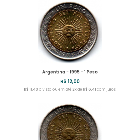
URUGUAI
TIMOR LESTE
SRI LANKA
ROMÊNIA
MYANMAR
IRLANDA
REVERSO INVERTIDO
UZBEQUISTÃO
TONGA
SUÉCIA
RUANDA
ISLÂNDIA
TOQUELAU
SUÍÇA
RÚSSIA
ISRAEL
TRÂNSNÍSTRIA
RÚSSIA - IMPÉRIO RUSSO
ITÁLIA
TRINIDAD E TOBAGO
IUGOSLÁVIA
Argentina - 1995 - 1 Peso
TUNÍSIA
R$ 12,00
TURQUIA
R$ 11,40
à vista ou em até
2x
de
R$ 6,41
com juros