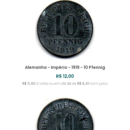
URUGUAI
TIMOR LESTE
SRI LANKA
ROMÊNIA
MYANMAR
IRLANDA
REVERSO INVERTIDO
UZBEQUISTÃO
TONGA
SUÉCIA
RUANDA
ISLÂNDIA
TOQUELAU
SUÍÇA
RÚSSIA
ISRAEL
TRÂNSNÍSTRIA
RÚSSIA - IMPÉRIO RUSSO
ITÁLIA
TRINIDAD E TOBAGO
IUGOSLÁVIA
Alemanha - Império - 1919 - 10 Pfennig
TUNÍSIA
R$ 12,00
TURQUIA
R$ 11,40
à vista ou em até
2x
de
R$ 6,41
com juros