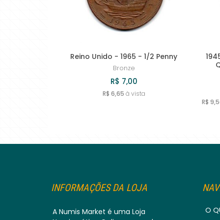
Reino Unido - 1965 - 1/2 Penny
1945
Q
Bronze
R$ 7,00
R$ 6,65
à vista
R$ 9,
INFORMAÇÕES DA LOJA
NAV
O Q
A Numis Market é uma Loja