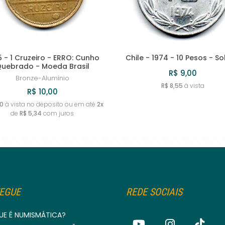
 - 1 Cruzeiro - ERRO: Cunho
Chile - 1974 - 10 Pesos - S
uebrado - Moeda Brasil
R$ 9,00
Bronze-Alumínio
R$ 8,55
à vista
R$ 10,00
50
à vista no deposito ou em até
2x
de
R$ 5,34
com juros
EGUE
REDE SOCIAIS
UE É NUMISMÁTICA?