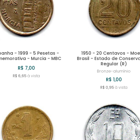
panha - 1999 - 5 Pesetas -
1950 - 20 Centavos - Mo
emorativa - Murcia - MBC
Brasil - Estado de Conserv
Regular (R)
R$ 7,00
Bronze-alumínio
R$ 6,65
à vista
R$ 1,00
R$ 0,95
à vista