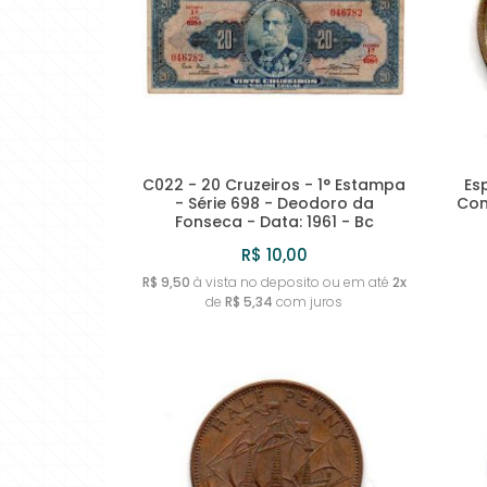
C022 - 20 Cruzeiros - 1° Estampa
Es
- Série 698 - Deodoro da
Com
Fonseca - Data: 1961 - Bc
R$ 10,00
R$ 9,50
à vista no deposito ou em até
2x
de
R$ 5,34
com juros