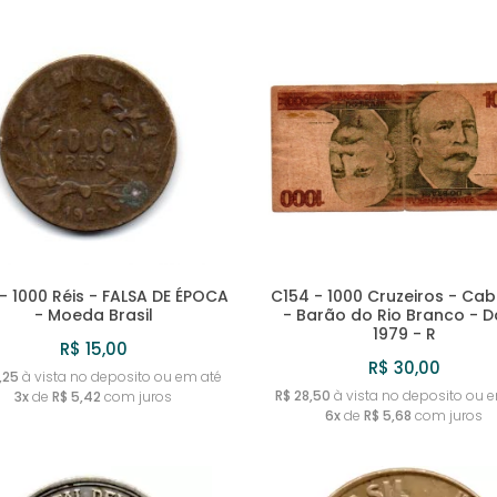
- 1000 Réis - FALSA DE ÉPOCA
C154 - 1000 Cruzeiros - Ca
- Moeda Brasil
- Barão do Rio Branco - D
1979 - R
R$ 15,00
R$ 30,00
,25
à vista no deposito ou em até
R$ 28,50
à vista no deposito ou 
3x
de
R$ 5,42
com juros
6x
de
R$ 5,68
com juros