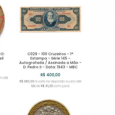
RO:
C029 - 100 Cruzeiros - 1°
il
Estampa - Série 145 -
Autografada / Assinada a Mão -
D. Pedro II - Data: 1943 - MBC
R$ 400,00
m até
R$ 380,00
à vista no deposito ou em até
12x
de
R$ 41,25
com juros