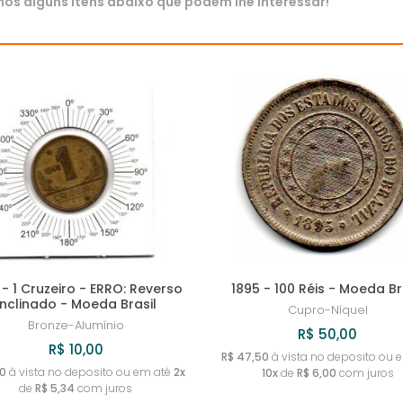
s alguns itens abaixo que podem lhe interessar!
 - 1 Cruzeiro - ERRO: Reverso
1895 - 100 Réis - Moeda Br
Inclinado - Moeda Brasil
Cupro-Níquel
Bronze-Alumínio
R$ 50,00
R$ 10,00
R$ 47,50
à vista no deposito ou 
50
à vista no deposito ou em até
2x
10x
de
R$ 6,00
com juros
de
R$ 5,34
com juros