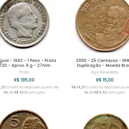
guai - 1942 - 1 Peso - Prata
2000 - 25 Centavos - ER
.720 - Aprox. 9 g - 27mm
Duplicação - Moeda Bras
Prata
Aço Revestido
R$ 195,00
R$ 15,00
5,25
à vista no deposito ou em até
R$ 14,25
à vista no deposito ou e
12x
de
R$ 20,11
com juros
3x
de
R$ 5,42
com juros