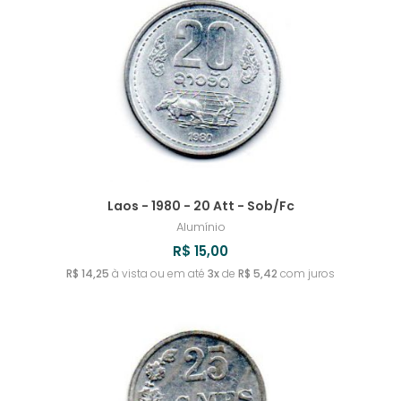
URUGUAI
TIMOR LESTE
SRI LANKA
ROMÊNIA
MYANMAR
IRLANDA
REVERSO INVERTIDO
UZBEQUISTÃO
TONGA
SUÉCIA
RUANDA
ISLÂNDIA
TOQUELAU
SUÍÇA
RÚSSIA
ISRAEL
TRÂNSNÍSTRIA
RÚSSIA - IMPÉRIO RUSSO
ITÁLIA
TRINIDAD E TOBAGO
IUGOSLÁVIA
Laos - 1980 - 20 Att - Sob/Fc
TUNÍSIA
Alumínio
R$ 15,00
TURQUIA
R$ 14,25
à vista ou em até
3x
de
R$ 5,42
com juros