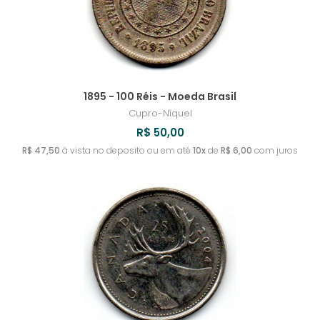
1895 - 100 Réis - Moeda Brasil
Cupro-Níquel
R$ 50,00
R$ 47,50
à vista no deposito ou em até
10x
de
R$ 6,00
com juros