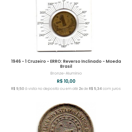
URUGUAI
TIMOR LESTE
SRI LANKA
ROMÊNIA
MYANMAR
IRLANDA
REVERSO INVERTIDO
UZBEQUISTÃO
TONGA
SUÉCIA
RUANDA
ISLÂNDIA
TOQUELAU
SUÍÇA
RÚSSIA
ISRAEL
TRÂNSNÍSTRIA
RÚSSIA - IMPÉRIO RUSSO
ITÁLIA
TRINIDAD E TOBAGO
IUGOSLÁVIA
1946 - 1 Cruzeiro - ERRO: Reverso Inclinado - Moeda
Brasil
TUNÍSIA
Bronze-Alumínio
R$ 10,00
TURQUIA
R$ 9,50
à vista no deposito ou em até
2x
de
R$ 5,34
com juros