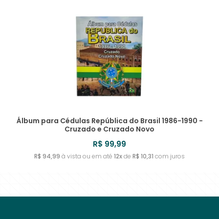
URUGUAI
TIMOR LESTE
SRI LANKA
ROMÊNIA
MYANMAR
IRLANDA
REVERSO INVERTIDO
UZBEQUISTÃO
TONGA
SUÉCIA
RUANDA
ISLÂNDIA
TOQUELAU
SUÍÇA
RÚSSIA
ISRAEL
TRÂNSNÍSTRIA
RÚSSIA - IMPÉRIO RUSSO
ITÁLIA
TRINIDAD E TOBAGO
IUGOSLÁVIA
TUNÍSIA
Álbum para Cédulas República do Brasil 1986-1990 -
Cruzado e Cruzado Novo
TURQUIA
R$ 99,99
R$ 94,99
à vista ou em até
12x
de
R$ 10,31
com juros