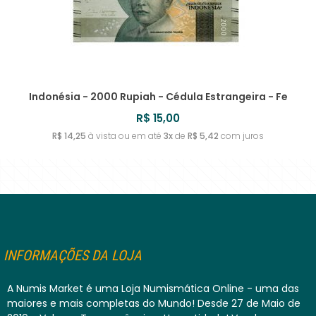
Indonésia - 2000 Rupiah - Cédula Estrangeira - Fe
R$ 15,00
R$ 14,25
à vista ou em até
3x
de
R$ 5,42
com juros
INFORMAÇÕES DA LOJA
A Numis Market é uma Loja Numismática Online - uma das
maiores e mais completas do Mundo! Desde 27 de Maio de