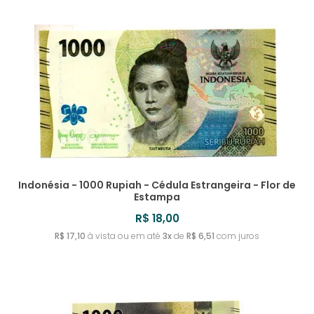
URUGUAI
TIMOR LESTE
SRI LANKA
ROMÊNIA
MYANMAR
IRLANDA
REVERSO INVERTIDO
UZBEQUISTÃO
TONGA
SUÉCIA
RUANDA
ISLÂNDIA
TOQUELAU
SUÍÇA
RÚSSIA
ISRAEL
TRÂNSNÍSTRIA
RÚSSIA - IMPÉRIO RUSSO
ITÁLIA
TRINIDAD E TOBAGO
IUGOSLÁVIA
TUNÍSIA
Indonésia - 1000 Rupiah - Cédula Estrangeira - Flor de
Estampa
TURQUIA
R$ 18,00
R$ 17,10
à vista ou em até
3x
de
R$ 6,51
com juros