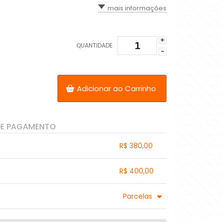
mais informações
+
QUANTIDADE
-
Adicionar ao Carrinho
DE PAGAMENTO
R$ 380,00
.
.
.
.
R$ 400,00
.
.
.
.
.
Parcelas
.
5x com juros de R$ 89,54
9x com juros de R$ 52,83