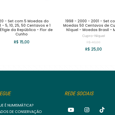
20 - Set com 5 Moedas do
1998 - 2000 - 2001 - Set c
 - 5, 10, 25, 50 Centavos e 1
Moedas 50 Centavos de C
Éfigie da República - Flor de
Níquel - Moedas Brasil - 
Cunho
Cupro-Níquel
R$ 15,00
R$ 40,00
R$ 25,00
EGUE
REDE SOCIAIS
UE É NUMISMÁTICA?
ADOS DE CONSERVAÇÃO