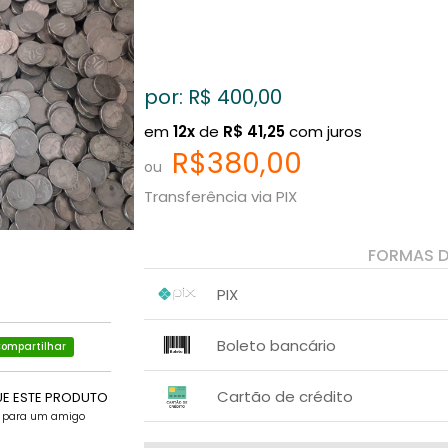
por: R$
400,00
em
12x
de
R$
41,25
com juros
R$380,00
ou
Transferência via PIX
FORMAS 
PIX
1x sem juros de R$ 380,00
.
.
.
.
Boleto bancário
.
ompartilhar
.
x sem juros de R$ 0,00
.
.
.
.
Cartão de crédito
UE ESTE PRODUTO
.
.
e para um amigo
1x sem juros de R$ 400,00