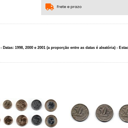
2x com juros de R$ 213,52
Frete e prazo
3x com juros de R$ 144,59
4x com juros de R$ 110,23
 Datas: 1998, 2000 e 2001 (a proporção entre as datas é aleatória) - E