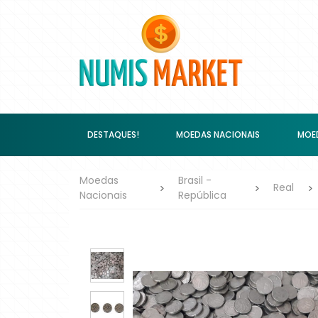
DESTAQUES!
MOEDAS NACIONAIS
MOED
Moedas
Brasil -
Real
Nacionais
República