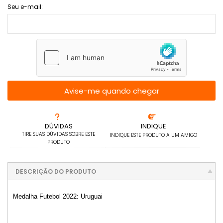
URUGUAI
TIMOR LESTE
SRI LANKA
ROMÊNIA
MYANMAR
IRLANDA
Seu e-mail:
REVERSO INVERTIDO
UZBEQUISTÃO
TONGA
SUÉCIA
RUANDA
ISLÂNDIA
TOQUELAU
SUÍÇA
RÚSSIA
ISRAEL
TRÂNSNÍSTRIA
RÚSSIA - IMPÉRIO RUSSO
ITÁLIA
Avise-me quando chegar
TRINIDAD E TOBAGO
IUGOSLÁVIA
TUNÍSIA
DÚVIDAS
INDIQUE
TIRE SUAS DÚVIDAS SOBRE ESTE
INDIQUE ESTE PRODUTO A UM AMIGO
TURQUIA
PRODUTO
DESCRIÇÃO DO PRODUTO
Medalha Futebol 2022: Uruguai